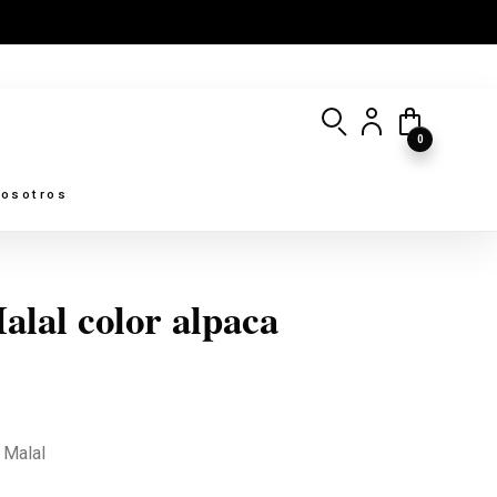
0
osotros
alal color alpaca
 Malal