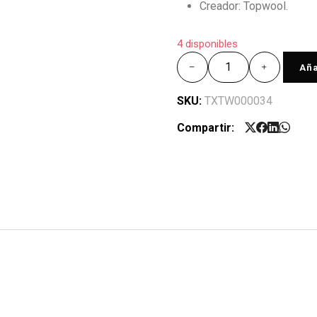
Creador: Topwool.
4 disponibles
Aña
SKU:
TXTW000034
Compartir: