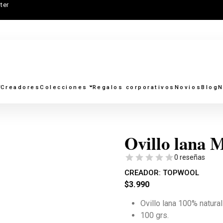
ter
Creadores
Colecciones
Regalos corporativos
Novios
Blog
N
Ovillo lana M
0 reseñas
CREADOR:
TOPWOOL
$
3.990
Ovillo lana 100% natural
100 grs.