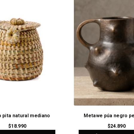
 pita natural mediano
Metawe púa negro p
$
18.990
$
24.890