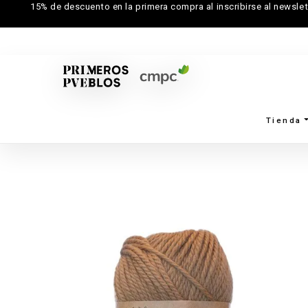
15% de descuento en la primera compra al inscribirse al newslet
Tienda