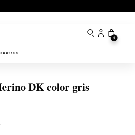
0
osotros
Merino DK color gris
.