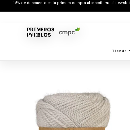
15% de descuento en la primera compra al inscribirse al newslet
Tienda