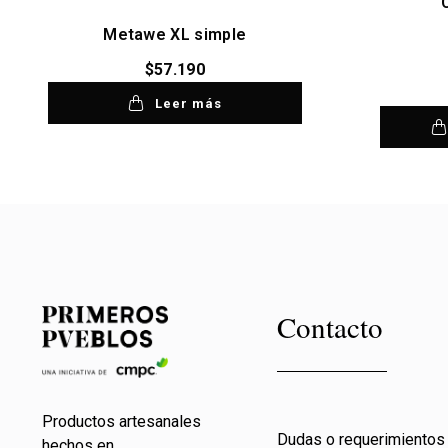
Metawe XL simple
$
57.190
Leer más
Contacto
Productos artesanales
Dudas o requerimientos
hechos en