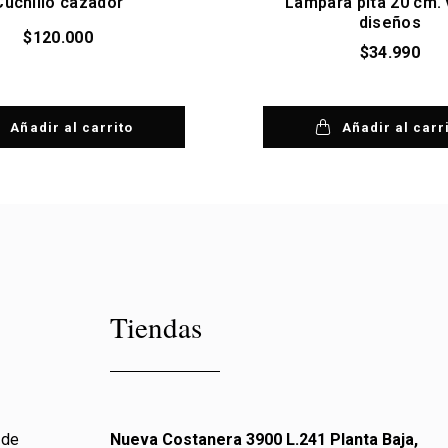
Cuchillo cazador
Lámpara pita 20 cm. 
diseños
$
120.000
$
34.990
Añadir al carrito
Añadir al carr
Tiendas
 de
Nueva Costanera 3900 L.241 Planta Baja,