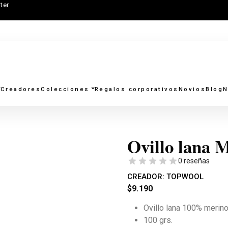
ter
Creadores
Colecciones
Regalos corporativos
Novios
Blog
N
Ovillo lana 
0 reseñas
CREADOR:
TOPWOOL
$
9.190
Ovillo lana 100% merino
100 grs.