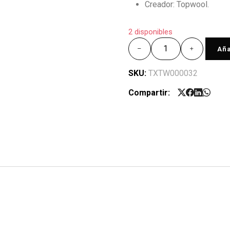
Creador: Topwool.
2 disponibles
Aña
SKU:
TXTW000032
Compartir: