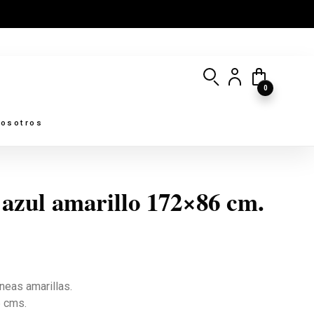
0
osotros
 azul amarillo 172×86 cm.
íneas amarillas.
 cms.