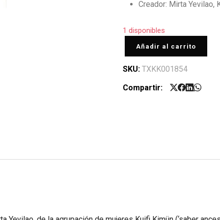
Creador: Mirta Yevilao, 
1 disponibles
Añadir al carrito
SKU:
TXKK001854
Compartir:
irta Yevilao, de la agrupación de mujeres Kuifi Kimün (‘saber ance