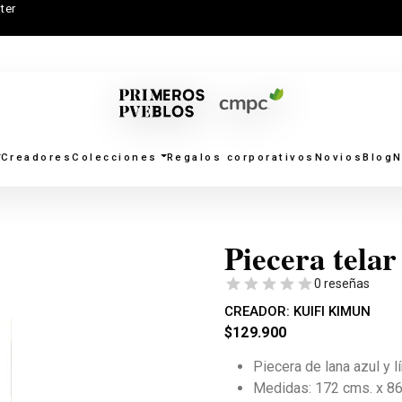
ter
Creadores
Colecciones
Regalos corporativos
Novios
Blog
N
Piecera telar
0 reseñas
CREADOR:
KUIFI KIMUN
$
129.900
Piecera de lana azul y l
Medidas: 172 cms. x 86