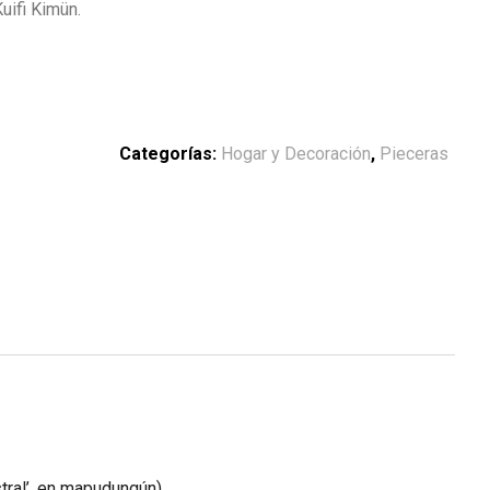
Kuifi Kimün.
Categorías:
Hogar y Decoración
,
Pieceras
stral’, en mapudungún).