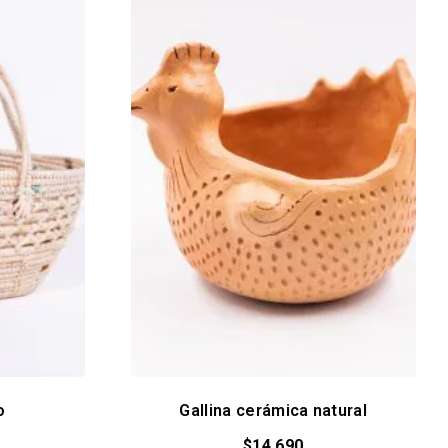
o
Gallina cerámica natural
$
14.690