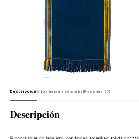
Descripción
Información adicional
Reseñas (0)
Descripción
Piecera telar de lana azul con líneas amarillas, tejida por M