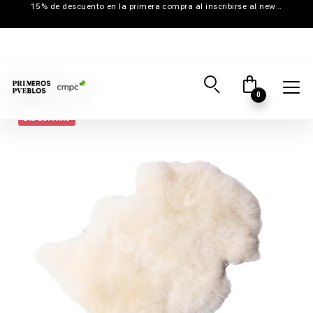
15% de descuento en la primera compra al inscribirse al newsletter
0
Día del Niño