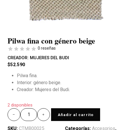
Pilwa fina con género beige
0 reseñas
CREADOR:
MUJERES DEL BUDI
$
52.590
Pilwa fina.
Interior: género beige.
Creador: Mujeres del Budi.
2 disponibles
Añadir al carrito
SKU:
CTMB00025
Categorías:
Accesorios
,