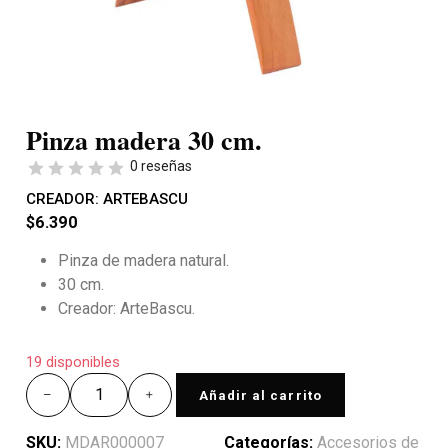
Pinza madera 30 cm.
0 reseñas
CREADOR:
ARTEBASCU
$
6.390
Pinza de madera natural.
30 cm.
Creador: ArteBascu.
19 disponibles
Añadir al carrito
SKU:
MDAR000007
Categorías:
Accesorios de