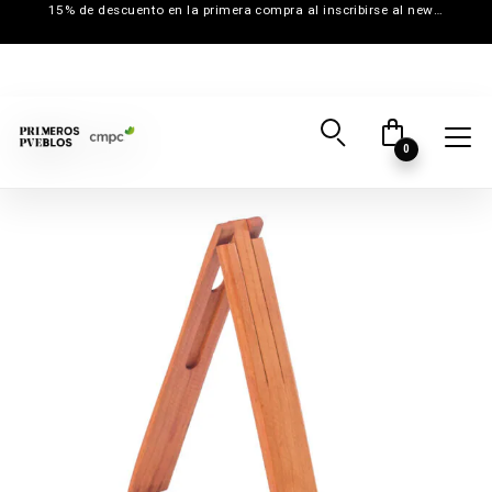
15% de descuento en la primera compra al inscribirse al newsletter
0