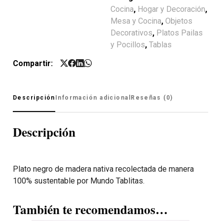
Cocina
,
Hogar y Decoración
,
Mesa y Cocina
,
Objetos
Decorativos
,
Platos Pailas
y Pocillos
,
Tablas
Compartir:
Descripción
Información adicional
Reseñas (0)
Descripción
Plato negro de madera nativa recolectada de manera
100% sustentable por Mundo Tablitas.
También te recomendamos…