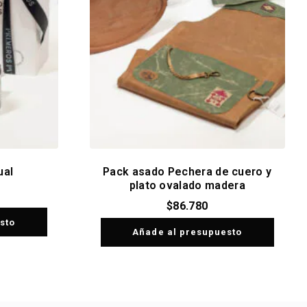
ual
Pack asado Pechera de cuero y
plato ovalado madera
$
86.780
sto
Añade al presupuesto