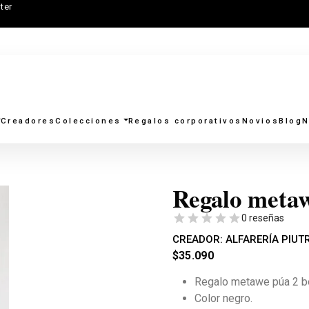
ter
Creadores
Colecciones
Regalos corporativos
Novios
Blog
N
Regalo metaw
0 reseñas
CREADOR:
ALFARERÍA PIUTR
$
35.090
Regalo metawe púa 2 bo
Color negro.