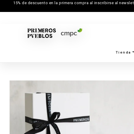
15% de descuento en la primera compra al inscribirse al newslet
Tienda