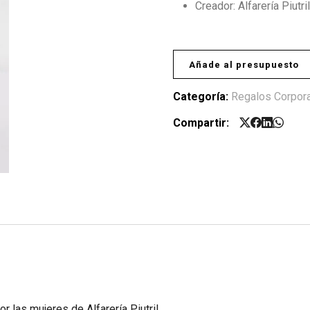
Creador: Alfarería Piutril
Añade al presupuesto
Categoría:
Regalos Corpora
Compartir:
 las mujeres de Alfarería Piutril.