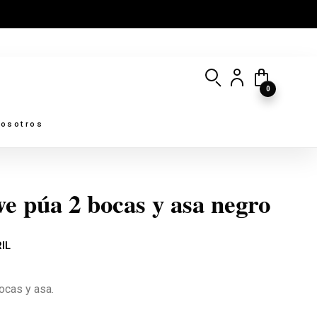
0
osotros
e púa 2 bocas y asa negro
IL
cas y asa.