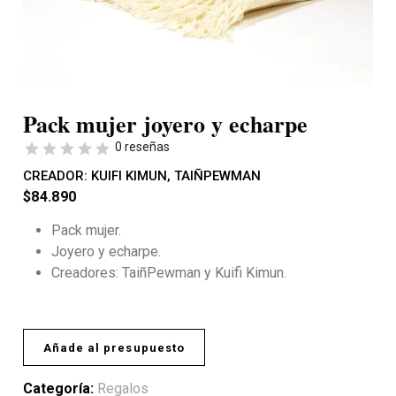
Pack mujer joyero y echarpe
0 reseñas
CREADOR:
KUIFI KIMUN
,
TAIÑPEWMAN
$
84.890
Pack mujer.
Joyero y echarpe.
Creadores: TaiñPewman y Kuifi Kimun.
Añade al presupuesto
Categoría:
Regalos