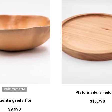
Próximamente
Plato madera red
uente greda flor
$
15.790
$
9.990