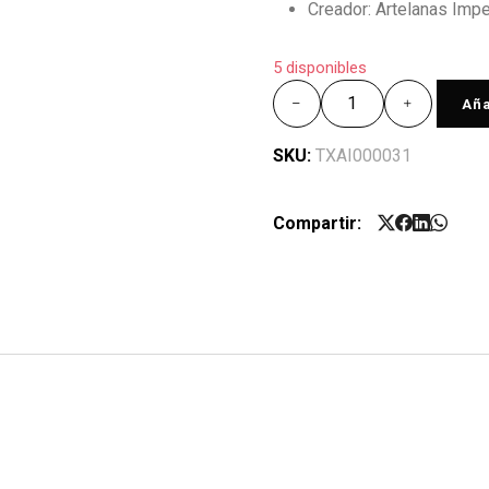
Creador: Artelanas Imper
5 disponibles
Aña
SKU:
TXAI000031
Compartir: