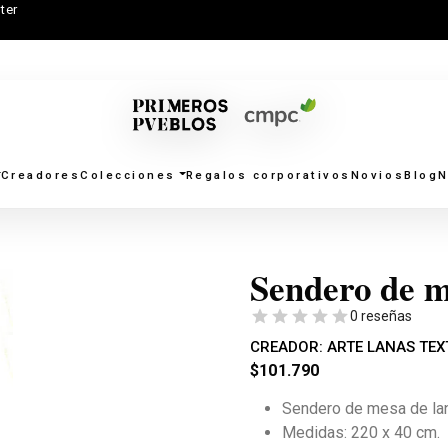
ter
Creadores
Colecciones
Regalos corporativos
Novios
Blog
N
Sendero de m
0 reseñas
CREADOR:
ARTE LANAS TEX
$
101.790
Sendero de mesa de lana
Medidas: 220 x 40 cm.