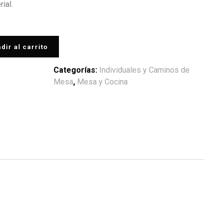
ial.
dir al carrito
Categorías:
Individuales y Caminos de
Mesa
,
Mesa y Cocina