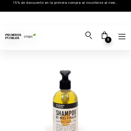
15% de descuento en la primera compra al inscribirse al newsletter
0