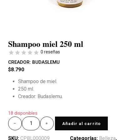
Shampoo miel 250 ml
0 reseñas
CREADOR:
BUDASLEMU
$
8.790
Shampoo de miel.
250 ml.
Creador: Budaslemu.
18 disponibles
Añadir al carrito
SKU:
CPBL000009
Categorías:
Belleza
,