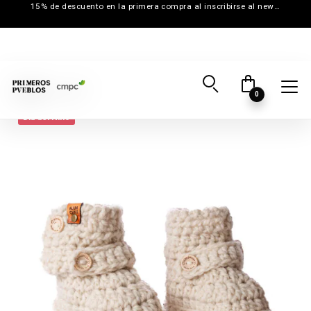
15% de descuento en la primera compra al inscribirse al newsletter
0
Día del Niño