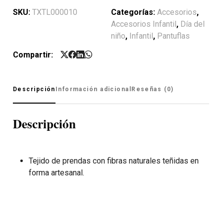
SKU:
TXTL000010
Categorías:
Accesorios
,
Accesorios Infantil
,
Día del
niño
,
Infantil
,
Pantuflas
Compartir:
Descripción
Información adicional
Reseñas (0)
Descripción
Tejido de prendas con fibras naturales teñidas en
forma artesanal.