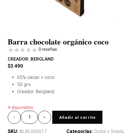
Barra chocolate orgánico coco
0 reseñas
CREADOR:
BERGLAND
$
3.490
65% cacao + coco
50 grs.
Creador: Bergland.
4 disponibles
Añadir al carrito
SKU:
ALBL000017
Categorías:
Dulce y Snack
,