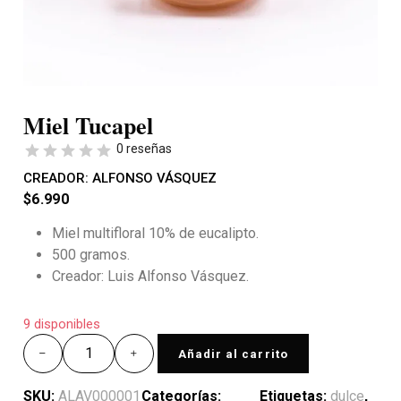
Miel Tucapel
0 reseñas
CREADOR:
ALFONSO VÁSQUEZ
$
6.990
Miel multifloral
10% de eucalipto.
500 gramos.
Creador: Luis Alfonso Vásquez.
9 disponibles
Añadir al carrito
SKU:
ALAV000001
Categorías:
Etiquetas:
dulce
,