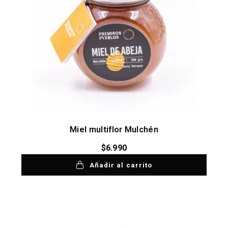
Miel multiflor Mulchén
$
6.990
Añadir al carrito