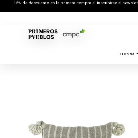
15% de descuento en la primera compra al inscribirse al newslet
Tienda