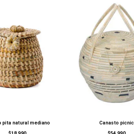
 pita natural mediano
Canasto picnic
$
18.990
$
54.990