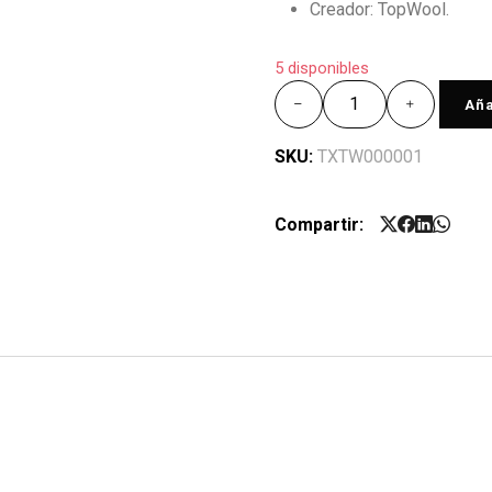
Creador: TopWool.
5 disponibles
Aña
SKU:
TXTW000001
Compartir: