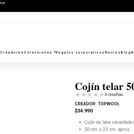
ter
Creadores
Colecciones
Regalos corporativos
Novios
Blog
N
Cojín telar 
0 reseñas
CREADOR:
TOPWOOL
$
34.990
Cojín de lana variedades
50 cm. x 25 cm. aprox.