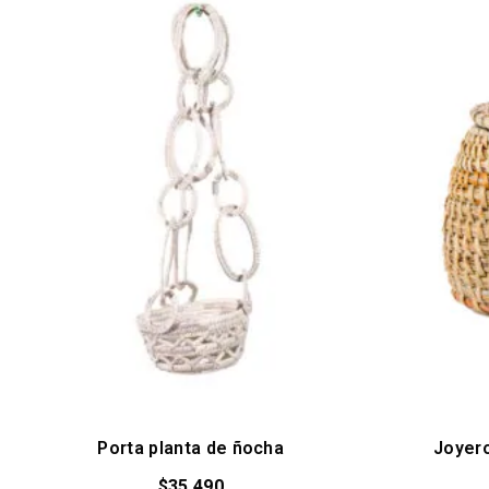
Porta planta de ñocha
Joyero
$
35.490