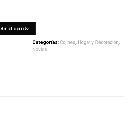
dir al carrito
Categorías:
Cojines
,
Hogar y Decoración
,
Novios