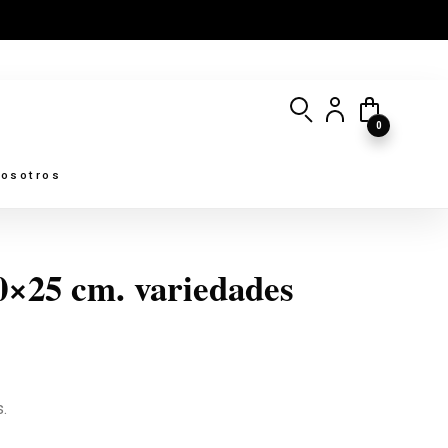
0
osotros
50×25 cm. variedades
.