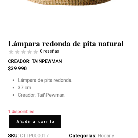
Lámpara redonda de pita natural
0 reseñas
CREADOR:
TAIÑPEWMAN
$
39.990
Lámpara de pita redonda.
37 cm.
Creador: TaiñPewman.
1 disponibles
Añadir al carrito
SKU:
CTTP000017
Categorías:
Hogar y