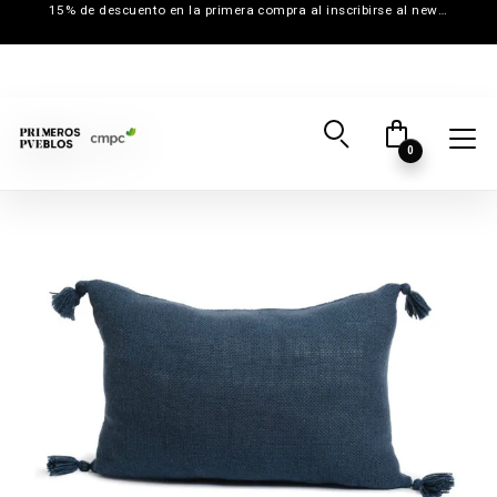
15% de descuento en la primera compra al inscribirse al newsletter
0