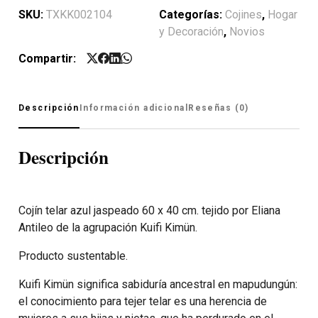
SKU:
TXKK002104
Categorías:
Cojines
,
Hogar
y Decoración
,
Novios
Compartir:
Descripción
Información adicional
Reseñas (0)
Descripción
Cojín telar azul jaspeado 60 x 40 cm. tejido por Eliana
Antileo de la agrupación Kuifi Kimün.
Producto sustentable.
Kuifi Kimün significa sabiduría ancestral en mapudungún:
el conocimiento para tejer telar es una herencia de