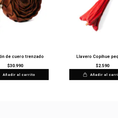
rón de cuero trenzado
Llavero Copihue pe
$
30.990
$
2.590
Añadir al carrito
Añadir al carr