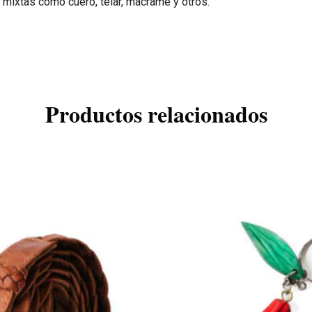
s mixtas como cuero, telar, macramé y otros.
Productos relacionados