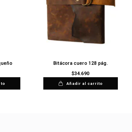
queño
Bitácora cuero 128 pág.
$
34.690
ito
Añadir al carrito