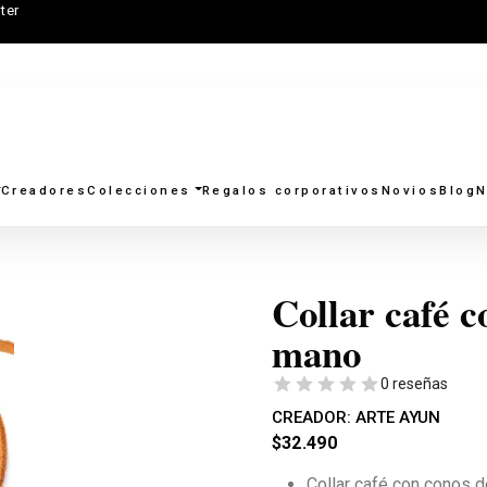
ter
Creadores
Colecciones
Regalos corporativos
Novios
Blog
N
Collar café c
mano
0 reseñas
CREADOR:
ARTE AYUN
$
32.490
Collar café con conos 