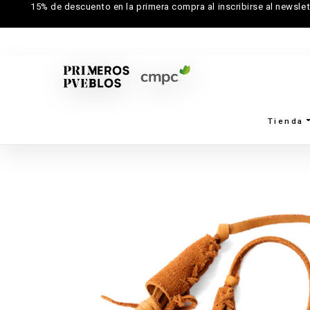
15% de descuento en la primera compra al inscribirse al newslet
Tienda