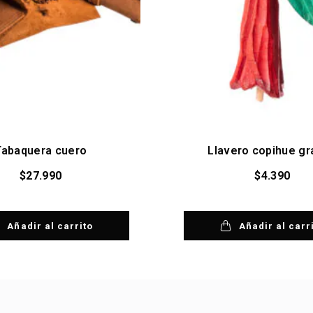
Tabaquera cuero
Llavero copihue g
$
27.990
$
4.390
Añadir al carrito
Añadir al carr