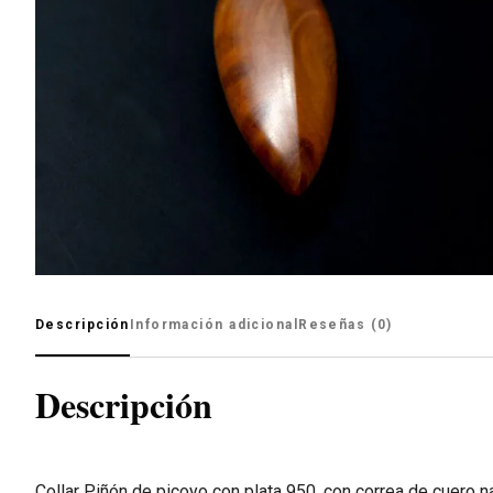
Descripción
Información adicional
Reseñas (0)
Descripción
Collar Piñón de picoyo con plata 950, con correa de cuero na