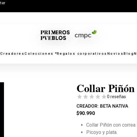
ter
Creadores
Colecciones
Regalos corporativos
Novios
Blog
N
Collar Piñón 
0 reseñas
CREADOR:
BETA NATIVA
$
90.990
Collar Piñón con correa
Picoyo y plata.