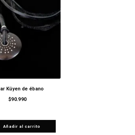
lar Küyen de ébano
$
90.990
Añadir al carrito