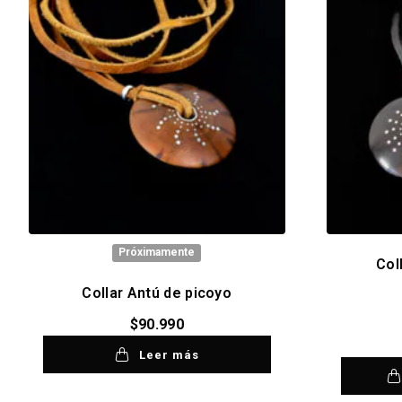
Próximamente
Col
Collar Antú de picoyo
$
90.990
Leer más