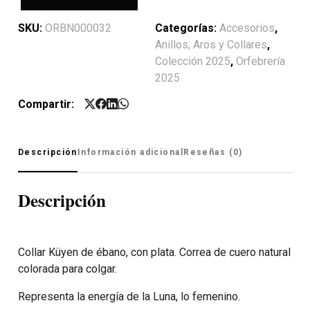
SKU:
ORBN000032
Categorías:
Accesorios
,
Anillos, Aros y Collares
,
Colección 2025
,
Orfebrería
2025
Compartir:
Descripción
Información adicional
Reseñas (0)
Descripción
Collar Küyen de ébano, con plata. Correa de cuero natural
colorada para colgar.
Representa la energía de la Luna, lo femenino.