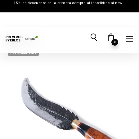
15% de descuento en la primera compra al inscribirse al newsletter
0
Próximamente