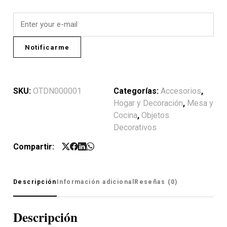
Notificarme
SKU:
OTDN000001
Categorías:
Accesorios
,
Hogar y Decoración
,
Mesa y
Cocina
,
Objetos
Decorativos
Compartir:
Descripción
Información adicional
Reseñas (0)
Descripción