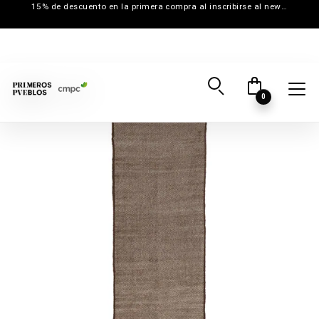
15% de descuento en la primera compra al inscribirse al newsletter
0