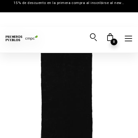
15% de descuento en la primera compra al inscribirse al newsletter
0