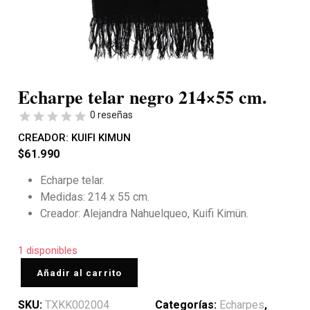
Echarpe telar negro 214×55 cm.
0 reseñas
CREADOR:
KUIFI KIMUN
$
61.990
Echarpe telar.
Medidas: 214 x 55 cm.
Creador: Alejandra Nahuelqueo, Kuifi Kimün.
1 disponibles
Añadir al carrito
SKU:
TXKK002004
Categorías:
Echarpes
,