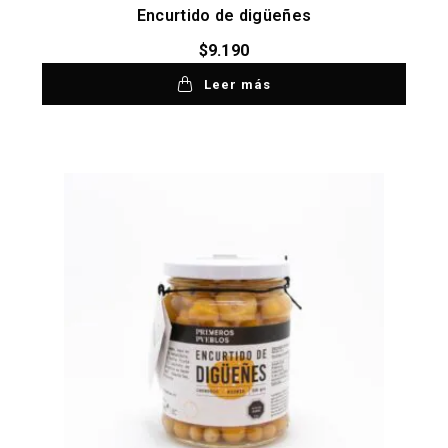
Encurtido de digüeñes
$
9.190
Leer más