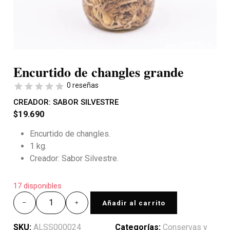
Encurtido de changles grande
0 reseñas
CREADOR:
SABOR SILVESTRE
$
19.690
Encurtido de changles.
1 kg.
Creador: Sabor Silvestre.
17 disponibles
Añadir al carrito
SKU:
ALSS000024
Categorías:
Conservas y