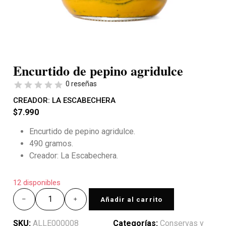
Encurtido de pepino agridulce
0 reseñas
CREADOR:
LA ESCABECHERA
$
7.990
Encurtido de pepino agridulce.
490 gramos.
Creador: La Escabechera.
12 disponibles
Añadir al carrito
SKU:
ALLE000008
Categorías:
Conservas y