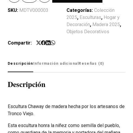
SKU:
MDTV000003
Categorías:
Colección
2025
,
Esculturas
,
Hogar y
Decoración
,
Madera 2025
,
Objetos Decorativos
Compartir:
Descripción
Información adicional
Reseñas (0)
Descripción
Escultura Chaway de madera hecha por los artesanos de
Tronco Viejo.
Esta escultura honra la niñez como semilla del pueblo,
como guardiana de la memoria y portadora del mañana.