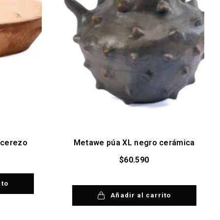
 cerezo
Metawe púa XL negro cerámica
$
60.590
ito
Añadir al carrito