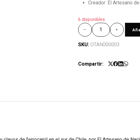
Creador: El Artesano de
6 disponibles
Aña
SKU:
OTAN000003
Compartir:
 clavos de ferrocarril en el sur de Chile, por El Artesano de Nac