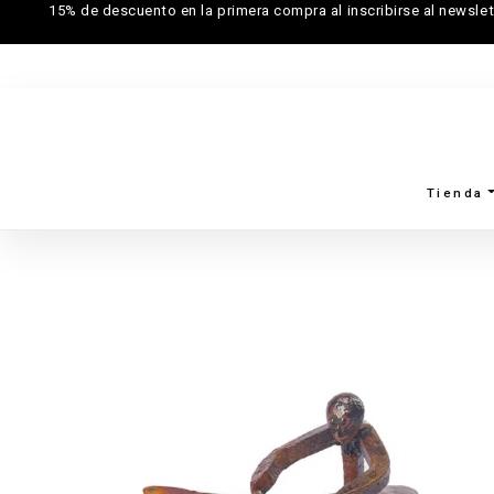
15% de descuento en la primera compra al inscribirse al newslet
Tienda