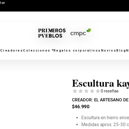
ter
Creadores
Colecciones
Regalos corporativos
Novios
Blog
N
Escultura ka
0 reseñas
CREADOR:
EL ARTESANO DE
$
46.990
Escultura en hierro enve
Medidas aprox: 25-30 cm