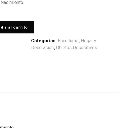
 Nacimiento.
dir al carrito
Categorías:
Esculturas
,
Hogar y
Decoración
,
Objetos Decorativos
imiento.