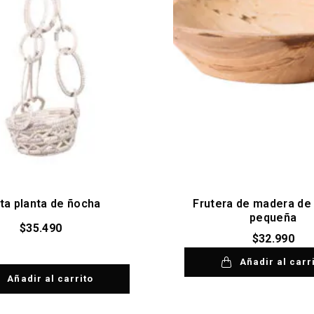
ta planta de ñocha
Frutera de madera de
pequeña
$
35.490
$
32.990
Añadir al carr
Añadir al carrito