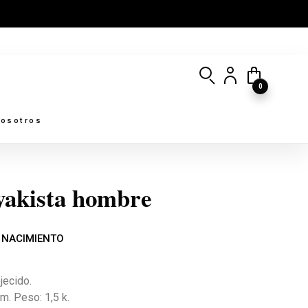
0
osotros
yakista hombre
 NACIMIENTO
jecido.
. Peso: 1,5 k.