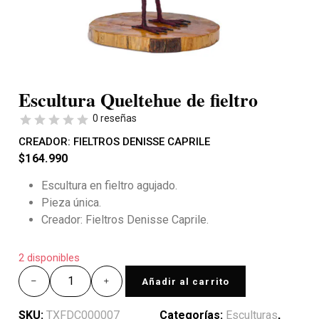
Escultura Queltehue de fieltro
0 reseñas
CREADOR:
FIELTROS DENISSE CAPRILE
$
164.990
Escultura en fieltro agujado.
Pieza única.
Creador: Fieltros Denisse Caprile.
2 disponibles
Añadir al carrito
SKU:
TXFDC000007
Categorías:
Esculturas
,