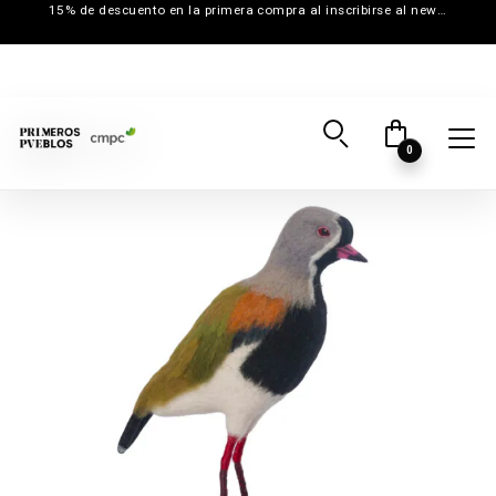
15% de descuento en la primera compra al inscribirse al newsletter
0