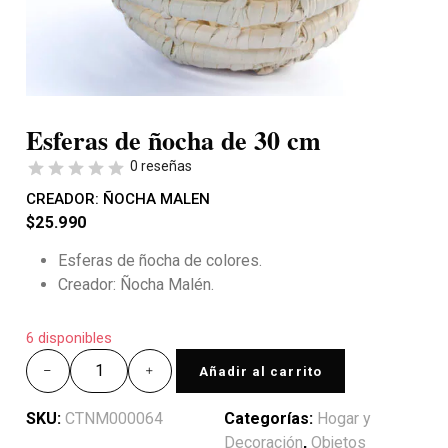
Esferas de ñocha de 30 cm
0 reseñas
CREADOR:
ÑOCHA MALEN
$
25.990
Esferas de ñocha de colores.
Creador: Ñocha Malén.
6 disponibles
Añadir al carrito
SKU:
CTNM000064
Categorías:
Hogar y
Decoración
,
Objetos