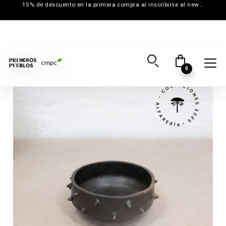
15% de descuento en la primera compra al inscribirse al newsletter
0