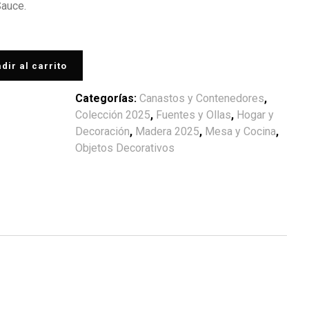
Sauce.
dir al carrito
Categorías:
Canastos y Contenedores
,
Colección 2025
,
Fuentes y Ollas
,
Hogar y
Decoración
,
Madera 2025
,
Mesa y Cocina
,
Objetos Decorativos