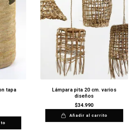
on tapa
Lámpara pita 20 cm. varios
diseños
$
34.990
Añadir al carrito
ito