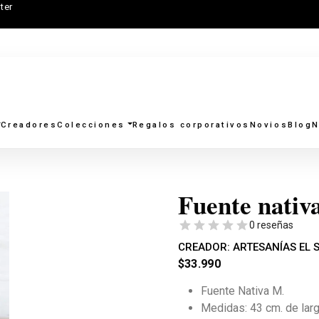
ter
Creadores
Colecciones
Regalos corporativos
Novios
Blog
N
Fuente nativ
0 reseñas
CREADOR:
ARTESANÍAS EL 
$
33.990
Fuente Nativa M.
Medidas: 43 cm. de larg