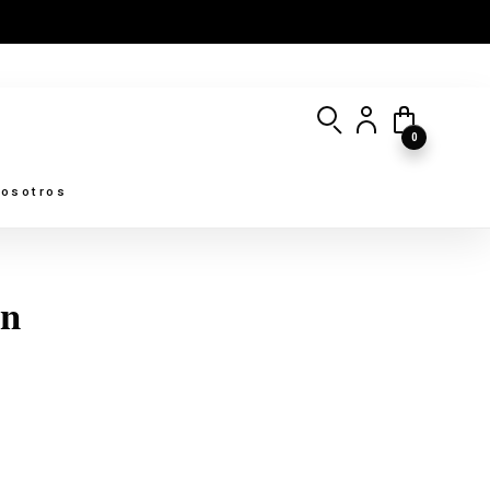
0
osotros
én