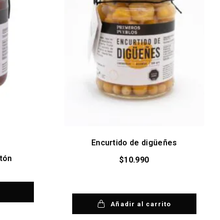
Encurtido de digüeñes
tón
$
10.990
Añadir al carrito