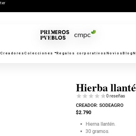
ter
Creadores
Colecciones
Regalos corporativos
Novios
Blog
N
Hierba llant
0 reseñas
CREADOR:
SODEAGRO
$
2.790
Hierna llantén.
30 gramos.