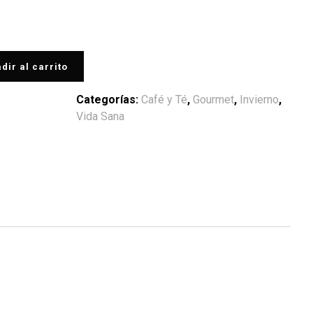
dir al carrito
Categorías:
Café y Té
,
Gourmet
,
Invierno
,
Vida Sana