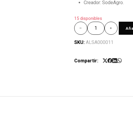
Creador: SodeAgro.
15 disponibles
Aña
SKU:
ALSA000011
Compartir: