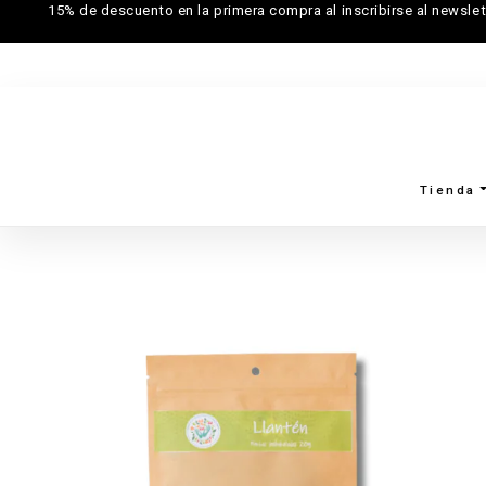
15% de descuento en la primera compra al inscribirse al newslet
Tienda