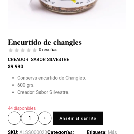
Encurtido de changles
0 reseñas
CREADOR:
SABOR SILVESTRE
$
9.990
Conserva encurtido de Changles.
600 grs.
Creador: Sabor Silvestre.
44 disponibles
Añadir al carrito
SKU:
ALSS000023
Categorías:
Etiqueta:
Más