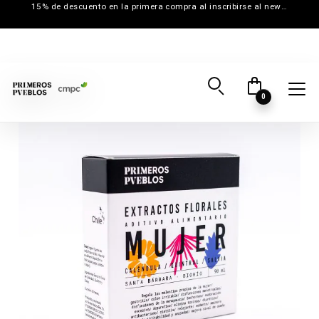
15% de descuento en la primera compra al inscribirse al newsletter
0