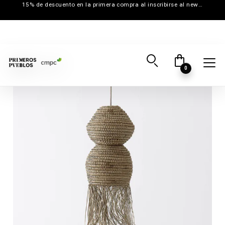
15% de descuento en la primera compra al inscribirse al newsletter
0