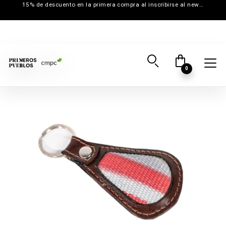
15% de descuento en la primera compra al inscribirse al newsletter
0