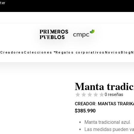
ter
Creadores
Colecciones
Regalos corporativos
Novios
Blog
N
Manta tradic
0 reseñas
CREADOR:
MANTAS TRARIK
$
385.990
Manta tradicional azul.
Las medidas pueden var