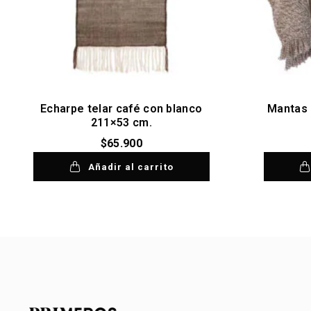
Echarpe telar café con blanco
Mantas 
211×53 cm.
$
65.900
Añadir al carrito