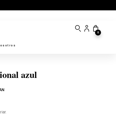
0
osotros
ional azul
AN
iar.