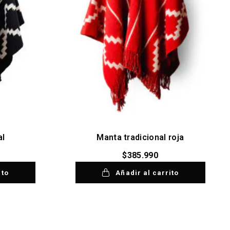
al
Manta tradicional roja
$
385.990
ito
Añadir al carrito