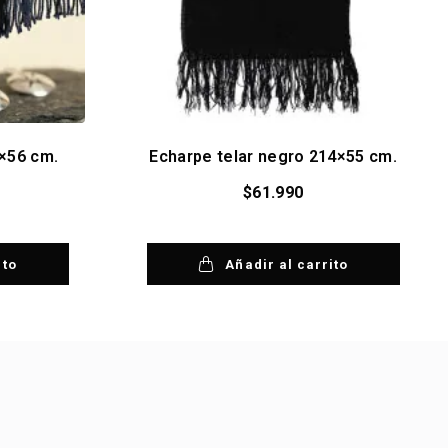
6×56 cm.
Echarpe telar negro 214×55 cm.
$
61.990
ito
Añadir al carrito