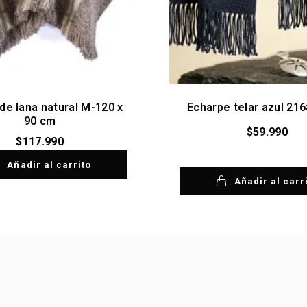
de lana natural M-120 x
Echarpe telar azul 21
90 cm
$
59.990
$
117.990
Añadir al carrito
Añadir al carr