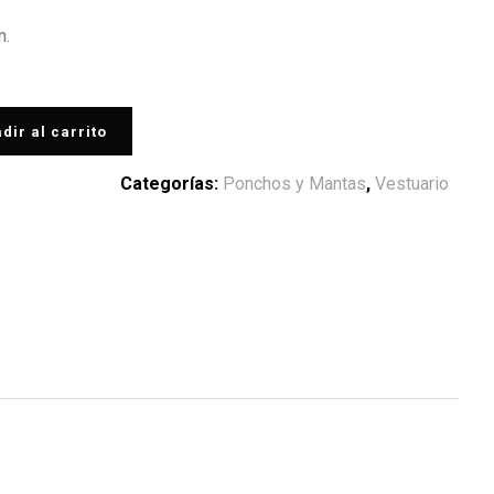
n.
dir al carrito
Categorías:
Ponchos y Mantas
,
Vestuario