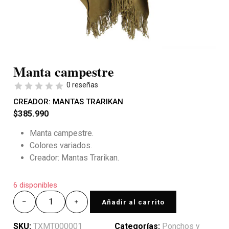
Manta campestre
0 reseñas
CREADOR:
MANTAS TRARIKAN
$
385.990
Manta campestre.
Colores variados.
Creador: Mantas Trarikan.
6 disponibles
Añadir al carrito
SKU:
TXMT000001
Categorías:
Ponchos y