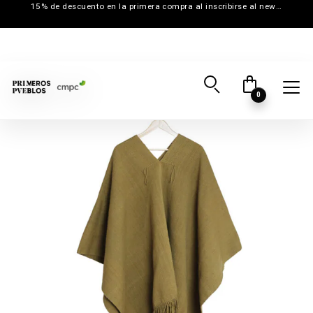
15% de descuento en la primera compra al inscribirse al newsletter
0