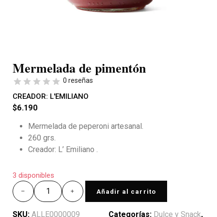
Mermelada de pimentón
0 reseñas
CREADOR:
L'EMILIANO
$
6.190
Mermelada de peperoni artesanal.
260 grs.
Creador: L’ Emiliano .
3 disponibles
Añadir al carrito
SKU:
ALLE0000009
Categorías:
Dulce y Snack
,