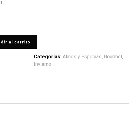
t.
dir al carrito
Categorías:
Aliños y Especias
,
Gourmet
,
Invierno