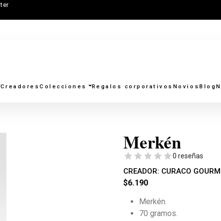
ter
Creadores
Colecciones
Regalos corporativos
Novios
Blog
N
Merkén
0 reseñas
CREADOR:
CURACO GOURM
$
6.190
Merkén.
70 gramos.