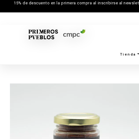
15% de descuento en la primera compra al inscribirse al newslet
Tienda