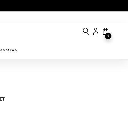
0
osotros
ET