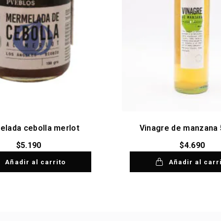
lada cebolla merlot
Vinagre de manzana 
$
5.190
$
4.690
Añadir al carrito
Añadir al carr