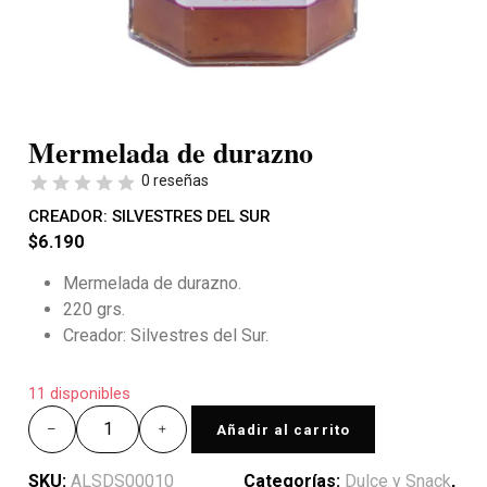
Mermelada de durazno
0 reseñas
CREADOR:
SILVESTRES DEL SUR
$
6.190
Mermelada de durazno.
220 grs.
Creador: Silvestres del Sur.
11 disponibles
Añadir al carrito
SKU:
ALSDS00010
Categorías:
Dulce y Snack
,