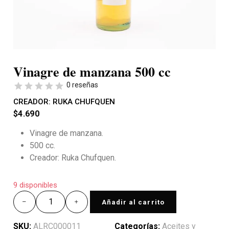
Vinagre de manzana 500 cc
0 reseñas
CREADOR:
RUKA CHUFQUEN
$
4.690
Vinagre de manzana.
500 cc.
Creador: Ruka Chufquen.
9 disponibles
Añadir al carrito
SKU:
ALRC000011
Categorías:
Aceites y