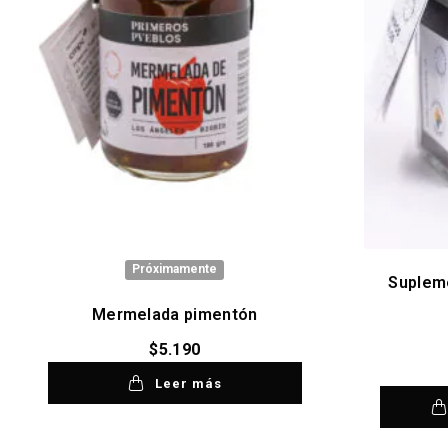
Próximamente
Supleme
Mermelada pimentón
$
5.190
Leer más