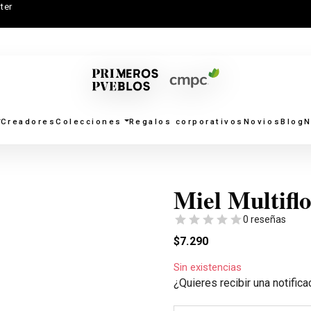
ter
Creadores
Colecciones
Regalos corporativos
Novios
Blog
N
Miel Multiflo
0 reseñas
$
7.290
Sin existencias
¿Quieres recibir una notific