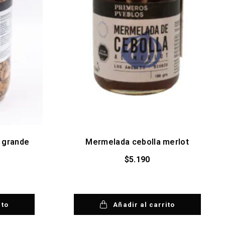
 grande
Mermelada cebolla merlot
$
5.190
ito
Añadir al carrito