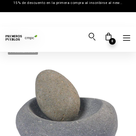
15% de descuento en la primera compra al inscribirse al newsletter
0
Próximamente