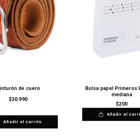
inturón de cuero
Bolsa papel Primeros
mediana
$
30.990
$
200
Añadir al carr
Añadir al carrito