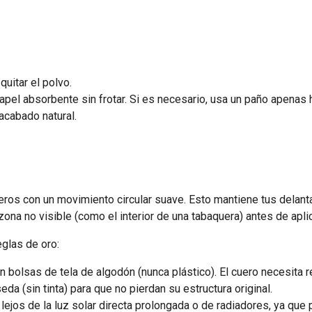
uitar el polvo.
papel absorbente sin frotar. Si es necesario, usa un paño apena
acabado natural.
eros
con un movimiento circular suave. Esto mantiene tus delantal
na no visible (como el interior de una tabaquera) antes de aplic
eglas de oro:
n bolsas de tela de algodón (nunca plástico). El cuero necesita re
a (sin tinta) para que no pierdan su estructura original.
jos de la luz solar directa prolongada o de radiadores, ya que p