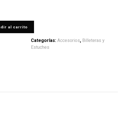
dir al carrito
Categorías:
Accesorios
,
Billeteras y
Estuches