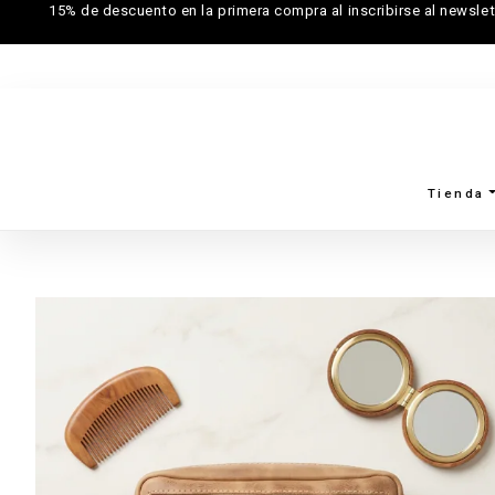
15% de descuento en la primera compra al inscribirse al newslet
Tienda