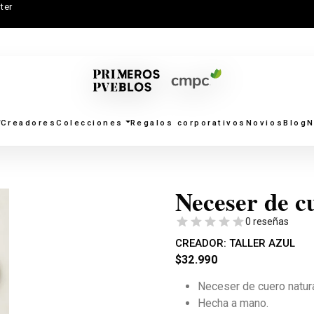
ter
Creadores
Colecciones
Regalos corporativos
Novios
Blog
N
Neceser de cu
0 reseñas
CREADOR:
TALLER AZUL
$
32.990
Neceser de cuero natura
Hecha a mano.