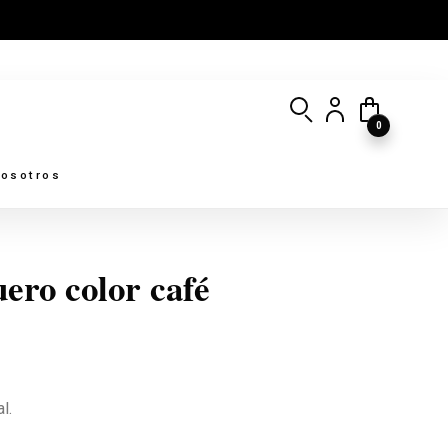
0
osotros
ero color café
l.