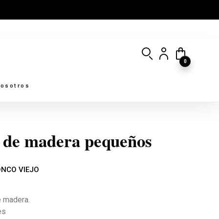
0
osotros
s de madera pequeños
ONCO VIEJO
e madera.
es