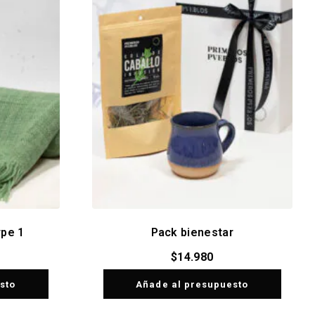
rpe 1
Pack bienestar
$
14.980
sto
Añade al presupuesto