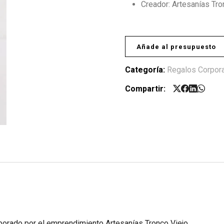
Creador: Artesanías Tro
Añade al presupuesto
Categoría:
Regalos Corpora
Compartir:
borado por el emprendimiento Artesanías Tronco Viejo.