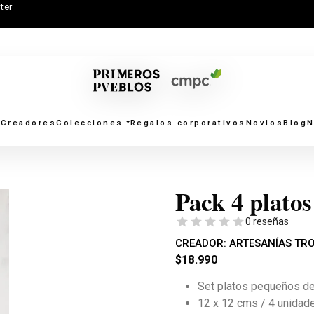
ter
Creadores
Colecciones
Regalos corporativos
Novios
Blog
N
Pack 4 plato
0 reseñas
CREADOR:
ARTESANÍAS TR
$
18.990
Set platos pequeños d
12 x 12 cms / 4 unidad