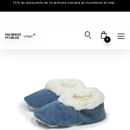
15% de descuento en la primera compra al inscribirse al newsletter
0