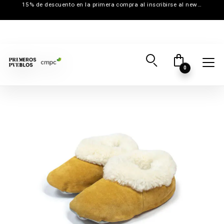
15% de descuento en la primera compra al inscribirse al newsletter
0