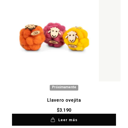
Próximamente
Llavero ovejita
$
3.190
Leer más