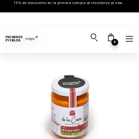
15% de descuento en la primera compra al inscribirse al newsletter
0