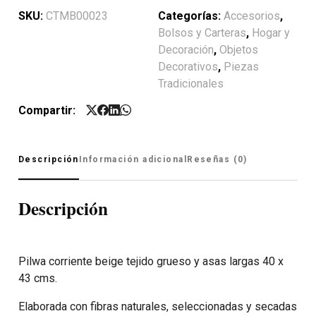
SKU:
CTMB00023
Categorías:
Accesorios
,
Bolsos y Carteras
,
Hogar y
Decoración
,
Objetos
Decorativos
,
Piezas
Tradicionales
Compartir:
Descripción
Información adicional
Reseñas (0)
Descripción
Pilwa corriente beige tejido grueso y asas largas 40 x
43 cms.
Elaborada con fibras naturales, seleccionadas y secadas